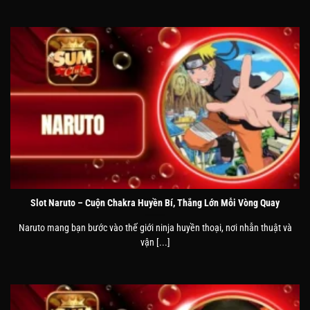
Slot Naruto – Cuộn Chakra Huyền Bí, Thắng Lớn Mỗi Vòng Quay
Naruto mang bạn bước vào thế giới ninja huyền thoại, nơi nhẫn thuật và
vận [...]