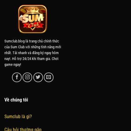
Sumclub.blog là trang chủ chính thức
của Sum Club với những tính năng mới
nhất. Tải nhanh và đăng ký ngay hôm
nay!. Hỗ trợ 24/24 khi tham gia. Chơi
game ngay!
Về chúng tôi
Sumclub là gì?
Câu hỏi thường gặp