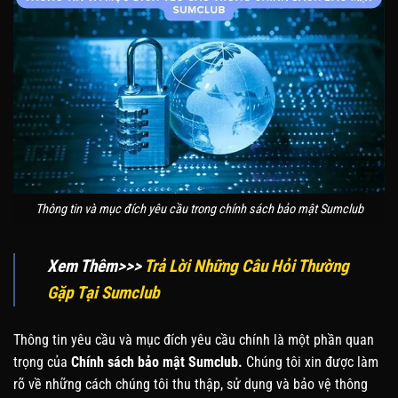
Thông tin và mục đích yêu cầu trong chính sách bảo mật Sumclub
Xem Thêm>>>
Trả Lời Những Câu Hỏi Thường
Gặp Tại Sumclub
Thông tin yêu cầu và mục đích yêu cầu chính là một phần quan
trọng của
Chính sách bảo mật Sumclub.
Chúng tôi xin được làm
rõ về những cách chúng tôi thu thập, sử dụng và bảo vệ thông