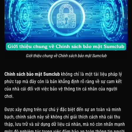
Giới thiệu chung về Chính sách bảo mật Sumclub
Chính sách bảo mật Sumclub
không chỉ là một tài liệu pháp lý
phức tạp mà đây còn là bản khẳng định rõ ràng về sự cam kết
của nhà cái đối với việc bảo vệ thông tin cá nhân của người
chơi.
Được xây dựng trên sự chú ý đặc biệt đến sự an toàn và minh
bạch, chính sách này sẽ không chỉ giải thích cách nhà cái thu
thập, lưu trữ và sử dụng dữ liệu cá nhân, mà nó còn nhấn mạnh
mức độ nghiêm túc trong việc đảm bảo an toàn thông tin người