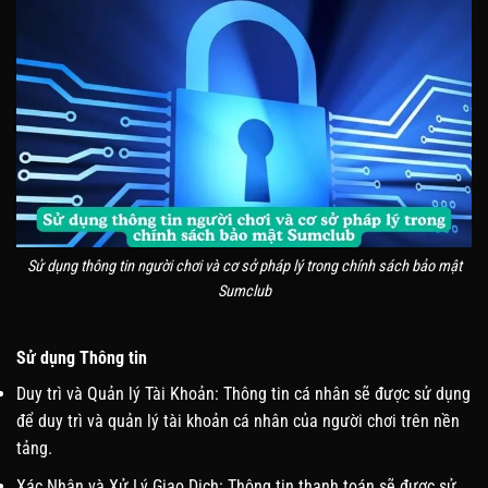
Sử dụng thông tin người chơi và cơ sở pháp lý trong chính sách bảo mật
Sumclub
Sử dụng Thông tin
Duy trì và Quản lý Tài Khoản: Thông tin cá nhân sẽ được sử dụng
để duy trì và quản lý tài khoản cá nhân của người chơi trên nền
tảng.
Xác Nhận và Xử Lý Giao Dịch: Thông tin thanh toán sẽ được sử