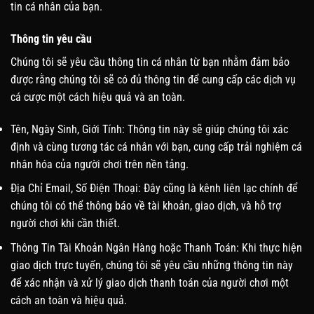
tin cá nhân của bạn.
Thông tin yêu cầu
Chúng tôi sẽ yêu cầu thông tin cá nhân từ bạn nhằm đảm bảo
được rằng chúng tôi sẽ có đủ thông tin để cung cấp các dịch vụ
cá cược một cách hiệu quả và an toàn.
Tên, Ngày Sinh, Giới Tính: Thông tin này sẽ giúp chúng tôi xác
định và cùng tương tác cá nhân với bạn, cung cấp trải nghiệm cá
nhân hóa của người chơi trên nền tảng.
Địa Chỉ Email, Số Điện Thoại: Đây cũng là kênh liên lạc chính để
chúng tôi có thể thông báo về tài khoản, giao dịch, và hỗ trợ
người chơi khi cần thiết.
Thông Tin Tài Khoản Ngân Hàng hoặc Thanh Toán: Khi thực hiện
giao dịch trực tuyến, chúng tôi sẽ yêu cầu những thông tin này
để xác nhận và xử lý giao dịch thanh toán của người chơi một
cách an toàn và hiệu quả.