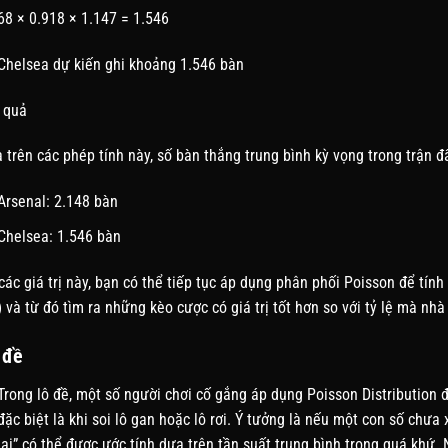
68 × 0.918 × 1.147 = 1.546
helsea dự kiến ghi khoảng 1.546 bàn
 quả
 trên các phép tính này, số bàn thắng trung bình kỳ vọng trong trận đấ
Arsenal: 2.148 bàn
Chelsea: 1.546 bàn
các giá trị này, bạn có thể tiếp tục áp dụng phân phối Poisson để tính 
) và từ đó tìm ra những kèo cược có giá trị tốt hơn so với tỷ lệ mà nhà
 đề
Trong lô đề, một số người chơi cố gắng áp dụng Poisson Distribution đ
đặc biệt là khi soi lô gan hoặc lô rơi. Ý tưởng là nếu một con số chưa
lại” có thể được ước tính dựa trên tần suất trung bình trong quá khứ. 