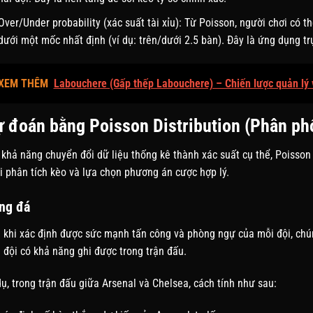
Over/Under probability (xác suất tài xỉu): Từ Poisson, người chơi có t
dưới một mốc nhất định (ví dụ: trên/dưới 2.5 bàn). Đây là ứng dụng trự
XEM THÊM
Labouchere (Gấp thếp Labouchere) – Chiến lược quản lý 
 đoán bằng Poisson Distribution (Phân ph
 khả năng chuyển đổi dữ liệu thống kê thành xác suất cụ thể, Poisson
i phân tích kèo và lựa chọn phương án cược hợp lý.
ng đá
 khi xác định được sức mạnh tấn công và phòng ngự của mỗi đội, chún
 đội có khả năng ghi được trong trận đấu.
dụ, trong trận đấu giữa Arsenal và Chelsea, cách tính như sau: