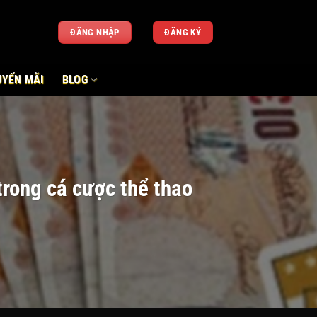
ĐĂNG NHẬP
ĐĂNG KÝ
UYẾN MÃI
BLOG
trong cá cược thể thao