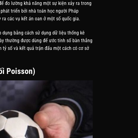
để đo lường khả năng một sự kiện xảy ra trong
phát triển bởi nhà toán học người Pháp
 ra các vụ kết án oan ở một số quốc gia.
 dụng bằng cách sử dụng dữ liệu thống kê
này thường được dùng để ước tính số bàn thắng
n tỷ số và kết quả trận đấu một cách có cơ sở
ối Poisson)