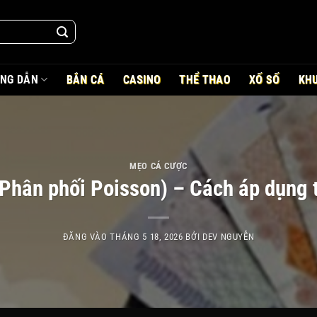
NG DẪN
BẮN CÁ
CASINO
THỂ THAO
XỐ SỐ
KH
MẸO CÁ CƯỢC
(Phân phối Poisson) – Cách áp dụng 
ĐĂNG VÀO
THÁNG 5 18, 2026
BỞI
DEV NGUYỄN