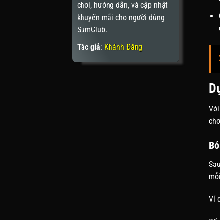
chơi, hướng dẫn, và cập nhật
khuyến mãi cho người dùng
SumClub.
Tác giả
:
Khánh Đăng
Dự
Với
chơ
Bó
Sau
mỗi
Ví 