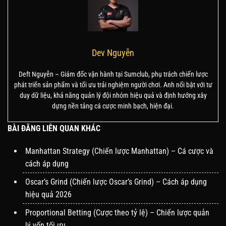
Dev Nguyễn
Deft Nguyễn – Giám đốc vận hành tại Sumclub, phụ trách chiến lược
phát triển sản phẩm và tối ưu trải nghiệm người chơi. Anh nổi bật với tư
duy dữ liệu, khả năng quản lý đội nhóm hiệu quả và định hướng xây
dựng nền tảng cá cược minh bạch, hiện đại.
BÀI ĐĂNG LIÊN QUAN KHÁC
Manhattan Strategy (Chiến lược Manhattan) – Cá cược và
cách áp dụng
Oscar’s Grind (Chiến lược Oscar’s Grind) – Cách áp dụng
hiệu quả 2026
Proportional Betting (Cược theo tỷ lệ) – Chiến lược quản
lý vốn tối ưu