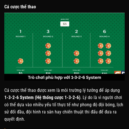
Cá cược thể thao
Cá cược thể thao được xem là môi trường lý tưởng để áp dụng
1-3-2-6 System (Hệ thống cược 1-3-2-6)
. Lý do là vì người chơi
có thể dựa vào nhiều yếu tố thực tế như phong độ đội bóng, lịch
sử đối đầu, đội hình ra sân hay chiến thuật thi đấu để đưa ra
quyết định.