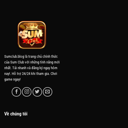
Sumclub.blog là trang chủ chính thức
của Sum Club với những tính năng mới
nhất. Tải nhanh và đăng ký ngay hôm
nay!. Hỗ trợ 24/24 khi tham gia. Chơi
game ngay!
Về chúng tôi