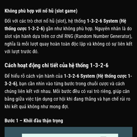
Không phù hợp với nổ hũ (slot game)
Đối với các trò chơi nổ hũ (slot), hệ thống
1-3-2-6 System (Hệ
thống cược 1-3-2-6)
gần như không phù hợp. Nguyên nhân là do
slot vận hành dựa trên cơ chế RNG (Random Number Generator),
nghĩa là mỗi lượt quay hoàn toàn độc lập và không có sự liên kết
với lượt trước đó.
Cách hoạt động chi tiết của hệ thống 1-3-2-6
Để hiểu rõ cách vận hành của
1-3-2-6 System (Hệ thống cược 1-
3-2-6)
, bạn cần nhìn vào từng bước trong chuỗi cược và cách
chúng liên kết với nhau. Mỗi bước đều có vai trò riêng, giúp cân
bằng giữa việc tận dụng cơ hội khi đang thắng và hạn chế rủi ro
khi kết quả không như mong đợi.
Bước 1 – Khởi đầu thận trọng