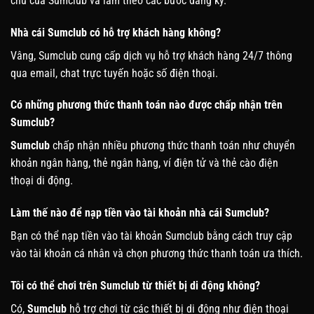
chủ của Sumclub và làm theo các bước đăng ký.
Nhà cái Sumclub có hỗ trợ khách hàng không?
Vâng, Sumclub cung cấp dịch vụ hỗ trợ khách hàng 24/7 thông
qua email, chat trực tuyến hoặc số điện thoại.
Có những phương thức thanh toán nào được chấp nhận trên
Sumclub?
Sumclub
chấp nhận nhiều phương thức thanh toán như chuyển
khoản ngân hàng, thẻ ngân hàng, ví điện tử và thẻ cào điện
thoại di động.
Làm thế nào để nạp tiền vào tài khoản nhà cái Sumclub?
Bạn có thể nạp tiền vào tài khoản Sumclub bằng cách truy cập
vào tài khoản cá nhân và chọn phương thức thanh toán ưa thích.
Tôi có thể chơi trên Sumclub từ thiết bị di động không?
Có,
Sumclub
hỗ trợ chơi từ các thiết bị di động như điện thoại