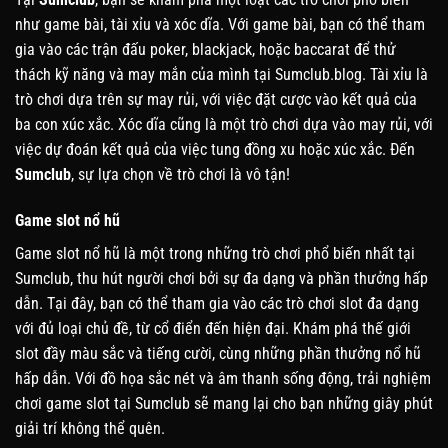
như game bài, tài xỉu và xóc dĩa. Với game bài, bạn có thể tham
gia vào các trận đấu poker, blackjack, hoặc baccarat để thử
thách kỹ năng và may mắn của mình tại
Sumclub.blog
. Tài xỉu là
trò chơi dựa trên sự may rủi, với việc đặt cược vào kết quả của
ba con xúc xắc. Xóc dĩa cũng là một trò chơi dựa vào may rủi, với
việc dự đoán kết quả của việc tung đồng xu hoặc xúc xắc. Đến
Sumclub
, sự lựa chọn về trò chơi là vô tận!
Game slot nổ hũ
Game slot nổ hũ là một trong những trò chơi phổ biến nhất tại
Sumclub, thu hút người chơi bởi sự đa dạng và phần thưởng hấp
dẫn. Tại đây, bạn có thể tham gia vào các trò chơi slot đa dạng
với đủ loại chủ đề, từ cổ điển đến hiện đại. Khám phá thế giới
slot đầy màu sắc và tiếng cười, cùng những phần thưởng nổ hũ
hấp dẫn. Với đồ họa sắc nét và âm thanh sống động, trải nghiệm
chơi game slot tại Sumclub sẽ mang lại cho bạn những giây phút
giải trí không thể quên.