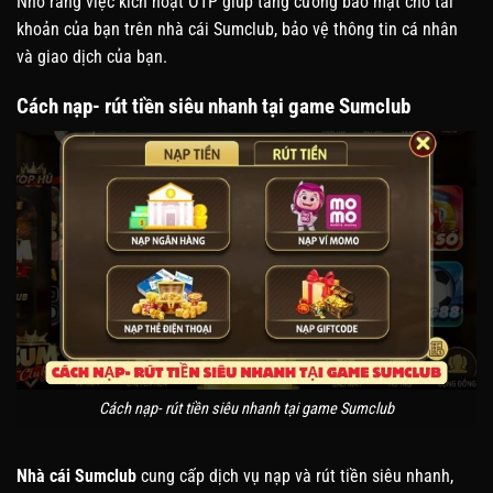
Nhớ rằng việc kích hoạt OTP giúp tăng cường bảo mật cho tài
khoản của bạn trên nhà cái Sumclub, bảo vệ thông tin cá nhân
và giao dịch của bạn.
Cách nạp- rút tiền siêu nhanh tại game Sumclub
Cách nạp- rút tiền siêu nhanh tại game Sumclub
Nhà cái Sumclub
cung cấp dịch vụ nạp và rút tiền siêu nhanh,