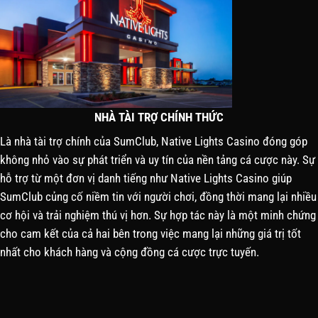
NHÀ TÀI TRỢ CHÍNH THỨC
Là nhà tài trợ chính của SumClub, Native Lights Casino đóng góp
không nhỏ vào sự phát triển và uy tín của nền tảng cá cược này. Sự
hỗ trợ từ một đơn vị danh tiếng như Native Lights Casino giúp
SumClub củng cố niềm tin với người chơi, đồng thời mang lại nhiều
cơ hội và trải nghiệm thú vị hơn. Sự hợp tác này là một minh chứng
cho cam kết của cả hai bên trong việc mang lại những giá trị tốt
nhất cho khách hàng và cộng đồng cá cược trực tuyến.