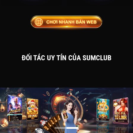
ĐỐI TÁC UY TÍN CỦA SUMCLUB