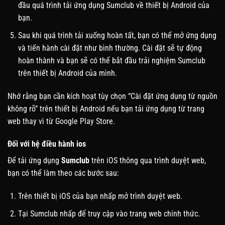
đầu quá trình tải ứng dụng Sumclub về thiết bị Android của
bạn.
Sau khi quá trình tải xuống hoàn tất, bạn có thể mở ứng dụng
và tiến hành cài đặt như bình thường. Cài đặt sẽ tự động
hoàn thành và bạn sẽ có thể bắt đầu trải nghiệm
Sumclub
trên thiết bị Android của mình.
Nhớ rằng bạn cần kích hoạt tùy chọn “Cài đặt ứng dụng từ nguồn
không rõ” trên thiết bị Android nếu bạn tải ứng dụng từ trang
web thay vì từ Google Play Store.
Đối với hệ điều hành ios
Để tải ứng dụng
Sumclub
trên iOS thông qua trình duyệt web,
bạn có thể làm theo các bước sau:
Trên thiết bị iOS của bạn nhấp mở trình duyệt web.
Tại Sumclub nhấp để truy cập vào trang web chính thức.