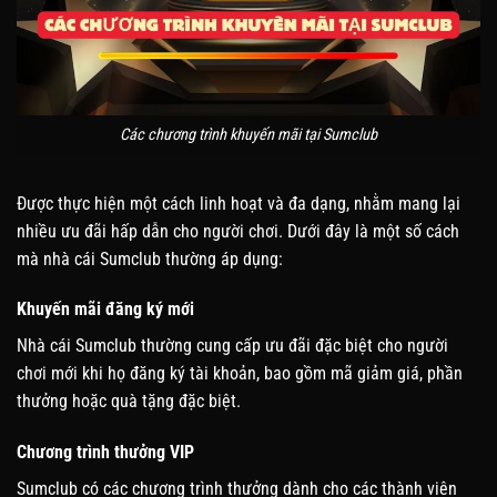
Các chương trình khuyến mãi tại Sumclub
Được thực hiện một cách linh hoạt và đa dạng, nhằm mang lại
nhiều ưu đãi hấp dẫn cho người chơi. Dưới đây là một số cách
mà nhà cái Sumclub thường áp dụng:
Khuyến mãi đăng ký mới
Nhà cái Sumclub thường cung cấp ưu đãi đặc biệt cho người
chơi mới khi họ đăng ký tài khoản, bao gồm mã giảm giá, phần
thưởng hoặc quà tặng đặc biệt.
Chương trình thưởng VIP
Sumclub có các chương trình thưởng dành cho các thành viên