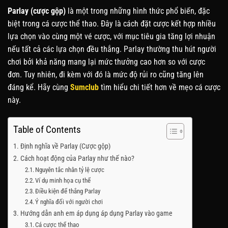
Parlay (cược gộp)
là một trong những hình thức phổ biến, đặc
biệt trong cá cược thể thao. Đây là cách đặt cược kết hợp nhiều
lựa chọn vào cùng một vé cược, với mục tiêu gia tăng lợi nhuận
nếu tất cả các lựa chọn đều thắng. Parlay thường thu hút người
chơi bởi khả năng mang lại mức thưởng cao hơn so với cược
đơn. Tuy nhiên, đi kèm với đó là mức độ rủi ro cũng tăng lên
đáng kể. Hãy cùng
Sumclub
tìm hiểu chi tiết hơn về mẹo cá cược
này.
Table of Contents
Định nghĩa về Parlay (Cược gộp)
Cách hoạt động của Parlay như thế nào?
Nguyên tắc nhân tỷ lệ cược
Ví dụ minh họa cụ thể
Điều kiện để thắng Parlay
Ý nghĩa đối với người chơi
Hướng dẫn anh em áp dụng áp dụng Parlay vào game
Cá cược thể thao