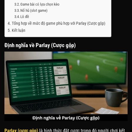
Game bài có lựa chọn kèo
Nổ hũ (slot game)
Lô đề
Tổng hợp về mức độ game phù hợp với Parlay (Cược gộp)
Kết luận
Định nghĩa về Parlay (Cược gộp)
Parlay (cược gộp)
là hình thức đặt cược trong đó người chơi kết