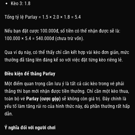
Kèo 3: 1.8
Tổng tỷ lệ Parlay = 1.5 × 2.0 × 1.8 = 5.4
Nếu bạn đặt cược 100.000đ, số tiền có thể nhận được sẽ là:
100.000 × 5.4 = 540.000đ (chưa trừ vốn).
Qua ví dụ này, có thể thấy chỉ cần kết hợp vài kèo đơn giản, mức
thưởng đã tăng lên đáng kể so với việc đặt từng kèo riêng lẻ.
Điều kiện để thắng Parlay
Một điểm quan trọng cần lưu ý là tất cả các kèo trong vé phải
thắng thì bạn mới nhận được tiền thưởng. Chỉ cần một kèo thua,
toàn bộ vé
Parlay (cược gộp)
sẽ không còn giá trị. Đây chính là
yếu tố làm tăng rủi ro của hình thức này, dù phần thưởng rất hấp
dẫn.
Ý nghĩa đối với người chơi