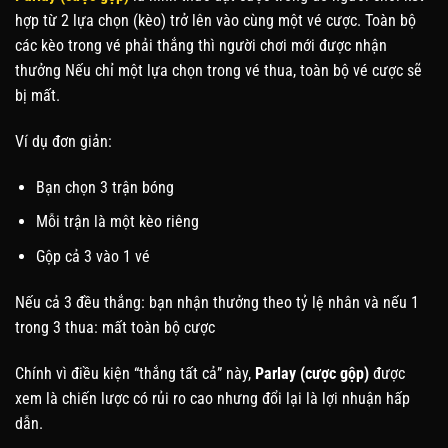
hợp từ 2 lựa chọn (kèo) trở lên vào cùng một vé cược. Toàn bộ
các kèo trong vé phải thắng thì người chơi mới được nhận
thưởng Nếu chỉ một lựa chọn trong vé thua, toàn bộ vé cược sẽ
bị mất.
Ví dụ đơn giản:
Bạn chọn 3 trận bóng
Mỗi trận là một kèo riêng
Gộp cả 3 vào 1 vé
Nếu cả 3 đều thắng: bạn nhận thưởng theo tỷ lệ nhân và nếu 1
trong 3 thua: mất toàn bộ cược
Chính vì điều kiện “thắng tất cả” này,
Parlay (cược gộp)
được
xem là chiến lược có rủi ro cao nhưng đổi lại là lợi nhuận hấp
dẫn.