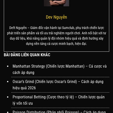
Dev Nguyễn
Deft Nguyễn – Giám đốc vận hành tại Sumclub, phụ trách chiến lược
phát triển sản phẩm và tối ưu trải nghiệm người chơi. Anh nổi bật với tư
duy dữ liệu, khả năng quản lý đội nhóm hiệu quả và định hướng xây
dựng nền tảng cá cược minh bạch, hiện đại.
BÀI ĐĂNG LIÊN QUAN KHÁC
Manhattan Strategy (Chiến lược Manhattan) – Cá cược và
cách áp dụng
Oscar’s Grind (Chiến lược Oscar’s Grind) – Cách áp dụng
hiệu quả 2026
Proportional Betting (Cược theo tỷ lệ) – Chiến lược quản
lý vốn tối ưu
Poisson Distribution (Phân phối Poisson) – Cách áp dụng