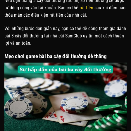
Nếu bạn thắng 3 cây đổi thưởng tức thì, số tiền thưởng sẽ được
tự động cộng vào tài khoản. Bạn có thể
rút tiền
sau khi đảm bảo
thỏa mãn các điều kiện rút tiền của nhà cái.
Với những bước đơn giản này, bạn có thể dễ dàng tham gia đánh
bài 3 cây đổi thưởng tại nhà cái SumClub uy tín một cách thuận
lợi và an toàn.
Mẹo chơi game bài ba cây đổi thưởng dễ thắng