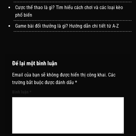
Cược thể thao là gì? Tìm hiểu cách chơi và các loại kèo
phổ biến
Game bài đổi thưởng là gì? Hướng dẫn chi tiết từ A-Z
Để lại một bình luận
Email của bạn sẽ không được hiển thị công khai.
Các
trường bắt buộc được đánh dấu
*
Bình luận
*