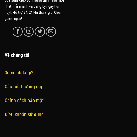
của Sum Club với những tính năng mới
nhất. Tải nhanh và đăng ký ngay hôm
nay!. Hỗ trợ 24/24 khi tham gia. Chơi
game ngay!
Về chúng tôi
Sumclub là gì?
Câu hỏi thường gặp
Chính sách bảo mật
Điều khoản sử dụng