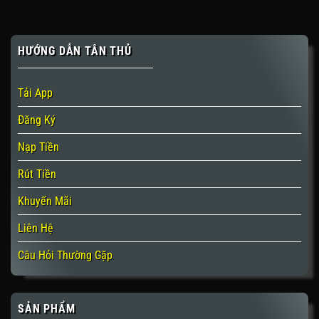
HƯỚNG DẪN TÂN THỦ
Tải App
Đăng Ký
Nạp Tiền
Rút Tiền
Khuyến Mãi
Liên Hệ
Câu Hỏi Thường Gặp
SẢN PHẨM