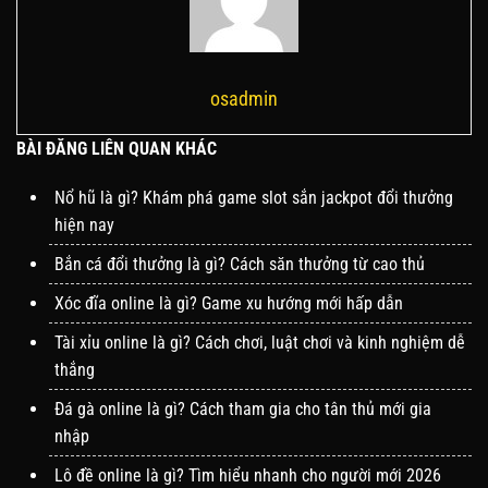
osadmin
BÀI ĐĂNG LIÊN QUAN KHÁC
Nổ hũ là gì? Khám phá game slot sắn jackpot đổi thưởng
hiện nay
Bắn cá đổi thưởng là gì? Cách săn thưởng từ cao thủ
Xóc đĩa online là gì? Game xu hướng mới hấp dẫn
Tài xỉu online là gì? Cách chơi, luật chơi và kinh nghiệm dễ
thắng
Đá gà online là gì? Cách tham gia cho tân thủ mới gia
nhập
Lô đề online là gì? Tìm hiểu nhanh cho người mới 2026