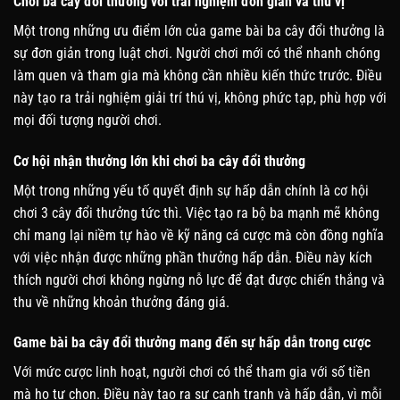
Chơi ba cây đổi thưởng với trải nghiệm đơn giản và thú vị
Một trong những ưu điểm lớn của game bài ba cây đổi thưởng là
sự đơn giản trong luật chơi. Người chơi mới có thể nhanh chóng
làm quen và tham gia mà không cần nhiều kiến thức trước. Điều
này tạo ra trải nghiệm giải trí thú vị, không phức tạp, phù hợp với
mọi đối tượng người chơi.
Cơ hội nhận thưởng lớn khi chơi ba cây đổi thưởng
Một trong những yếu tố quyết định sự hấp dẫn chính là cơ hội
chơi 3 cây đổi thưởng tức thì. Việc tạo ra bộ ba mạnh mẽ không
chỉ mang lại niềm tự hào về kỹ năng cá cược mà còn đồng nghĩa
với việc nhận được những phần thưởng hấp dẫn. Điều này kích
thích người chơi không ngừng nỗ lực để đạt được chiến thắng và
thu về những khoản thưởng đáng giá.
Game bài ba cây đổi thưởng mang đến sự hấp dẫn trong cược
Với mức cược linh hoạt, người chơi có thể tham gia với số tiền
mà họ tự chọn. Điều này tạo ra sự cạnh tranh và hấp dẫn, vì mỗi