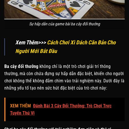
Sự hấp dẫn của game bài ba cây đổi thưởng
Xem Thêm>>>
Cách Chơi Xì Dách Căn Bản Cho
Người Mới Bắt Đầu
Ba cây đổi thưởng
không chỉ là một trò chơi giải trí thông
thường, mà còn chứa đựng sự hấp dẫn đặc biệt, khiến cho người
chơi không thể không đắm chìm vào trải nghiệm này. Dưới đây là
những yếu tố tạo nên sức hút đặc biệt của trò chơi này:
XEM THÊM
Đánh Bài 3 Cây Đổi Thưởng: Trò Chơi Trực
Tuyến Thú Vị