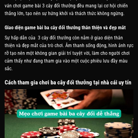
ván chơi game bài 3 cây đổi thưởng đều mang lại cơ hội chiến
thắng lớn, tạo nên sự hứng khởi và thách thức không ngừng.
Giao diện game bài ba cây đổi thưởng thân thiện và đẹp mắt
Sự hấp dẫn của 3 cây đổi thưởng còn nằm ở giao diện thân
thiện và đẹp mắt của trò chơi. Âm thanh sống động, hình ảnh rực
rỡ tạo nên một không gian giải trí tuyệt vời, làm cho người chơi
cảm thấy như đang tham gia vào một cuộc phiêu lưu đầy màu
sắc.
Cách tham gia chơi ba cây đổi thưởng tại nhà cái uy tín