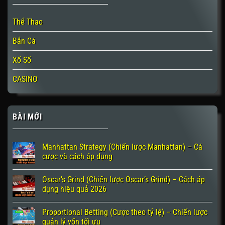
Thể Thao
Bắn Cá
Xố Số
CASINO
BÀI MỚI
Manhattan Strategy (Chiến lược Manhattan) – Cá
cược và cách áp dụng
Oscar’s Grind (Chiến lược Oscar’s Grind) – Cách áp
dụng hiệu quả 2026
Proportional Betting (Cược theo tỷ lệ) – Chiến lược
quản lý vốn tối ưu