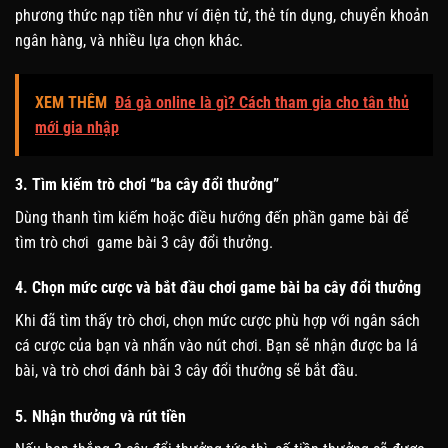
phương thức nạp tiền như ví điện tử, thẻ tín dụng, chuyển khoản
ngân hàng, và nhiều lựa chọn khác.
XEM THÊM
Đá gà online là gì? Cách tham gia cho tân thủ
mới gia nhập
3. Tìm kiếm trò chơi “ba cây đổi thưởng”
Dùng thanh tìm kiếm hoặc điều hướng đến phần game bài để
tìm trò chơi game bài 3 cây đổi thưởng.
4. Chọn mức cược và bắt đầu chơi game bài ba cây đổi thưởng
Khi đã tìm thấy trò chơi, chọn mức cược phù hợp với ngân sách
cá cược của bạn và nhấn vào nút chơi. Bạn sẽ nhận được ba lá
bài, và trò chơi đánh bài 3 cây đổi thưởng sẽ bắt đầu.
5. Nhận thưởng và rút tiền