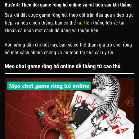
Bước 4: Theo dõi game rồng hổ online và rút tiền sau khi thắng
Sau khi đặt cược game rồng hổ, theo dõi trận đấu qua video trực
tiếp, và nếu chiến thắng, bạn có thể
rút tiền
thắng lớn về tài
khoản cá nhân một cách dễ dàng và thuận tiện.
Với hướng dẫn chi tiết này, bạn sẽ có thể tham gia trò chơi rồng
hổ một cách nhanh chóng và an toàn tại nhà cái uy tín.
Mẹo chơi game rồng hổ online dễ thắng từ cao thủ