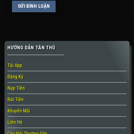
HƯỚNG DẪN TÂN THỦ
Tải App
Đăng Ký
Nạp Tiền
Rút Tiền
Khuyến Mãi
Liên Hệ
Câu Hỏi Thường Gặp