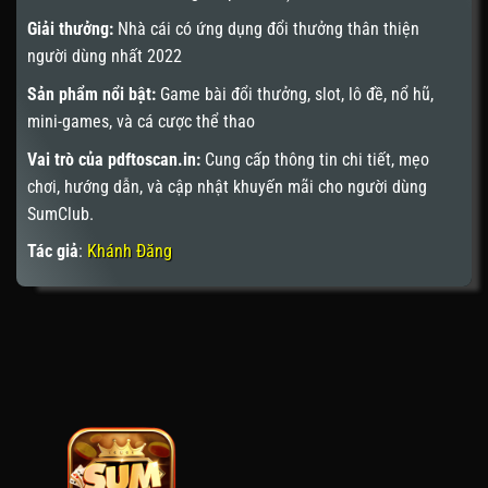
Giải thưởng:
Nhà cái có ứng dụng đổi thưởng thân thiện
người dùng nhất 2022
Sản phẩm nổi bật:
Game bài đổi thưởng, slot, lô đề, nổ hũ,
mini-games, và cá cược thể thao
Vai trò của pdftoscan.in:
Cung cấp thông tin chi tiết, mẹo
chơi, hướng dẫn, và cập nhật khuyến mãi cho người dùng
SumClub.
Tác giả
:
Khánh Đăng