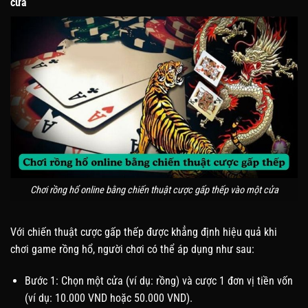
cửa
Chơi rồng hổ online bằng chiến thuật cược gấp thếp vào một cửa
Với chiến thuật cược gấp thếp được khẳng định hiệu quả khi
chơi game rồng hổ, người chơi có thể áp dụng như sau:
Bước 1: Chọn một cửa (ví dụ: rồng) và cược 1 đơn vị tiền vốn
(ví dụ: 10.000 VND hoặc 50.000 VND).