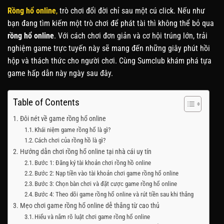
Rồng hổ online
,
trò chơi đổi đời chỉ sau một cú click. Nếu như
bạn đang tìm kiếm một trò chơi để phát tài thì không thể bỏ qua
rồng hổ online
. Với cách chơi đơn giản và cơ hội trúng lớn, trải
nghiệm game trực tuyến này sẽ mang đến những giây phút hồi
hộp và thách thức cho người chơi. Cùng Sumclub khám phá tựa
game hấp dẫn này ngày sau đây.
Table of Contents
Đôi nét về game rồng hổ online
Khái niệm game rồng hổ là gì?
Cách chơi của rồng hồ là gì?
Hướng dẫn chơi rồng hổ online tại nhà cái uy tín
Bước 1: Đăng ký tài khoản chơi rồng hồ online
Bước 2: Nạp tiền vào tài khoản chơi game rồng hổ online
Bước 3: Chọn bàn chơi và đặt cược game rồng hổ online
Bước 4: Theo dõi game rồng hổ online và rút tiền sau khi thắng
Mẹo chơi game rồng hổ online dễ thắng từ cao thủ
Hiểu và nắm rõ luật chơi game rồng hổ online