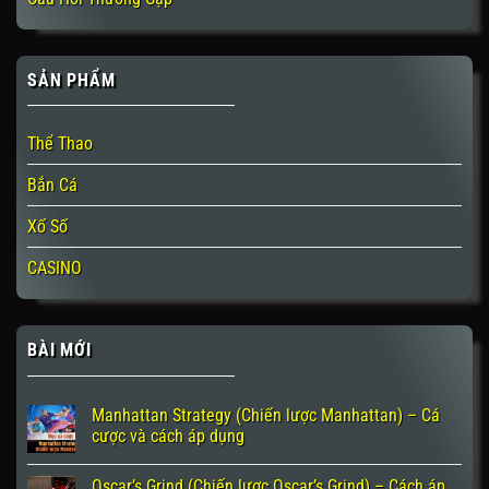
SẢN PHẨM
Thể Thao
Bắn Cá
Xố Số
CASINO
BÀI MỚI
Manhattan Strategy (Chiến lược Manhattan) – Cá
cược và cách áp dụng
Oscar’s Grind (Chiến lược Oscar’s Grind) – Cách áp