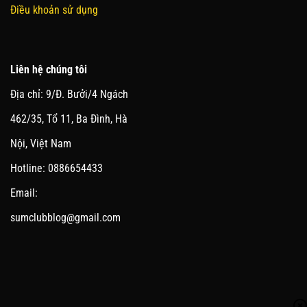
Điều khoản sử dụng
Liên hệ chúng tôi
Địa chỉ: 9/Đ. Bưởi/4 Ngách
462/35, Tổ 11, Ba Đình, Hà
Nội, Việt Nam
Hotline: 0886654433
Email:
sumclubblog@gmail.com