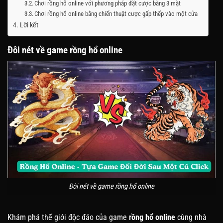
Chơi rồng hổ online với phương pháp đặt cược bằng 3 mặt
Chơi rồng hổ online bằng chiến thuật cược gấp thếp vào một cửa
Lời kết
Đôi nét về game rồng hổ online
Đôi nét về game rồng hổ online
Khám phá thế giới độc đáo của game
rồng hổ online
cùng nhà