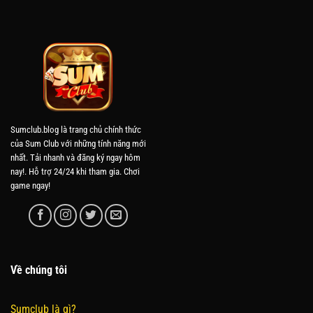
Sumclub.blog là trang chủ chính thức
của Sum Club với những tính năng mới
nhất. Tải nhanh và đăng ký ngay hôm
nay!. Hỗ trợ 24/24 khi tham gia. Chơi
game ngay!
Về chúng tôi
Sumclub là gì?