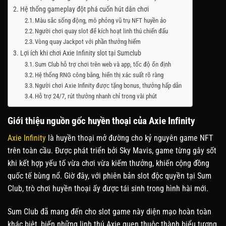
Hệ thống gameplay đột phá cuốn hút dân chơi
Màu sắc sống động, mô phỏng vũ trụ NFT huyền ảo
Người chơi quay slot để kích hoạt linh thú chiến đấu
Vòng quay Jackpot với phần thưởng hiếm
Lợi ích khi chơi Axie Infinity slot tại Sumclub
Sum Club hỗ trợ chơi trên web và app, tốc độ ổn định
Hệ thống RNG công bằng, hiển thị xác suất rõ ràng
Người chơi Axie Infinity được tặng bonus, thưởng hấp dẫn
Hỗ trợ 24/7, rút thưởng nhanh chỉ trong vài phút
Giới thiệu nguồn gốc huyền thoại của Axie Infinity
Axie Infinity
là huyền thoại mở đường cho kỷ nguyên game NFT
trên toàn cầu. Được phát triển bởi Sky Mavis, game từng gây sốt
khi kết hợp yếu tố vừa chơi vừa kiếm thưởng, khiến cộng đồng
quốc tế bùng nổ. Giờ đây, với phiên bản slot độc quyền tại Sum
Club, trò chơi huyền thoại ấy được tái sinh trong hình hài mới.
Sum Club đã mang đến cho slot game này diện mạo hoàn toàn
khác biệt, biến những linh thú Axie quen thuộc thành biểu tượng