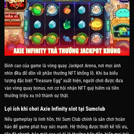
Đỉnh cao của game là vòng quay Jackpot Arena, nơi mọi ánh
nhìn đều đổ dồn về phần thưởng NFT khổng lồ. Khi ba biểu
tượng đặc biệt “Treasure Egg” xuất hiện, người chơi được đưa
vào vòng quay bonus, nơi cơ hội nhận NFT quý hiếm và tiền
thưởng triệu xu trở thành sự thật.
Lợi ích khi chơi Axie Infinity slot tại Sumclub
Nếu gameplay là linh hồn, thì Sum Club chính là sân chơi hoàn
hảo để game phát huy sức mạnh. Hệ thống được thiết kế tối ưu,