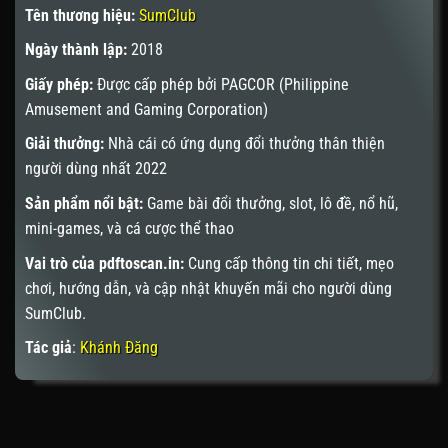
Tên thương hiệu:
SumClub
Ngày thành lập:
2018
Giấy phép:
Được cấp phép bởi PAGCOR (Philippine
Amusement and Gaming Corporation)
Giải thưởng:
Nhà cái có ứng dụng đổi thưởng thân thiện
người dùng nhất 2022
Sản phẩm nổi bật:
Game bài đổi thưởng, slot, lô đề, nổ hũ,
mini-games, và cá cược thể thao
Vai trò của pdftoscan.in:
Cung cấp thông tin chi tiết, mẹo
chơi, hướng dẫn, và cập nhật khuyến mãi cho người dùng
SumClub.
Tác giả
:
Khánh Đăng