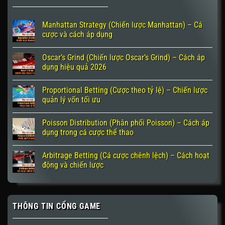
Manhattan Strategy (Chiến lược Manhattan) – Cá
cược và cách áp dụng
Oscar’s Grind (Chiến lược Oscar’s Grind) – Cách áp
dụng hiệu quả 2026
Proportional Betting (Cược theo tỷ lệ) – Chiến lược
quản lý vốn tối ưu
Poisson Distribution (Phân phối Poisson) – Cách áp
dụng trong cá cược thể thao
Arbitrage Betting (Cá cược chênh lệch) – Cách hoạt
động và chiến lược
THÔNG TIN CỔNG GAME