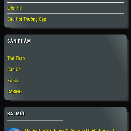
Liên Hệ
Câu Hỏi Thường Gặp
SẢN PHẨM
Thể Thao
Bắn Cá
Xố Số
CASINO
BÀI MỚI
Manhattan Strategy (Chiến lược Manhattan) – Cá