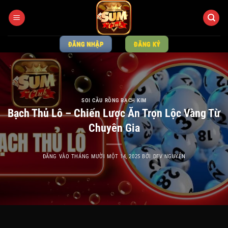
Bỏ
qua
nội
dung
ĐĂNG NHẬP
ĐĂNG KÝ
SOI CẦU RỒNG BẠCH KIM
Bạch Thủ Lô – Chiến Lược Ăn Trọn Lộc Vàng Từ
Chuyên Gia
ĐĂNG VÀO
THÁNG MƯỜI MỘT 14, 2025
BỞI
DEV NGUYỄN