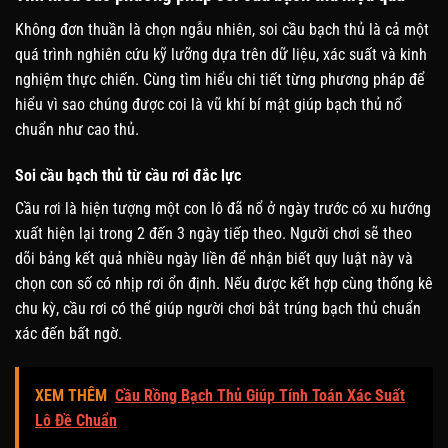
Không đơn thuần là chọn ngẫu nhiên, soi cầu bạch thủ là cả một
quá trình nghiên cứu kỹ lưỡng dựa trên dữ liệu, xác suất và kinh
nghiệm thực chiến. Cùng tìm hiểu chi tiết từng phương pháp để
hiểu vì sao chúng được coi là vũ khí bí mật giúp bạch thủ nổ
chuẩn như cao thủ.
Soi cầu bạch thủ từ cầu rơi đắc lực
Cầu rơi là hiện tượng một con lô đã nổ ở ngày trước có xu hướng
xuất hiện lại trong 2 đến 3 ngày tiếp theo. Người chơi sẽ theo
dõi bảng kết quả nhiều ngày liền để nhận biết quy luật này và
chọn con số có nhịp rơi ổn định. Nếu được kết hợp cùng thống kê
chu kỳ, cầu rơi có thể giúp người chơi bắt trúng bạch thủ chuẩn
xác đến bất ngờ.
XEM THÊM
Cầu Rồng Bạch Thủ Giúp Tính Toán Xác Suất
Lô Đề Chuẩn