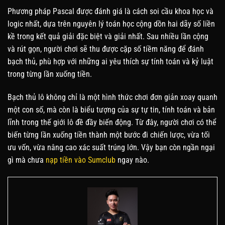
Phương pháp Pascal được đánh giá là cách soi cầu khoa học và
logic nhất, dựa trên nguyên lý toán học cộng dồn hai dãy số liền
kề trong kết quả giải đặc biệt và giải nhất. Sau nhiều lần cộng
và rút gọn, người chơi sẽ thu được cặp số tiềm năng để đánh
bạch thủ, phù hợp với những ai yêu thích sự tính toán và kỷ luật
trong từng lần xuống tiền.
Bạch thủ lô không chỉ là một hình thức chơi đơn giản xoay quanh
một con số, mà còn là biểu tượng của sự tự tin, tính toán và bản
lĩnh trong thế giới lô đề đầy biến động. Từ đây, người chơi có thể
biến từng lần xuống tiền thành một bước đi chiến lược, vừa tối
ưu vốn, vừa nâng cao xác suất trúng lớn. Vậy bạn còn ngần ngại
gì mà chưa
nạp tiền vào Sumclub
ngay nào.