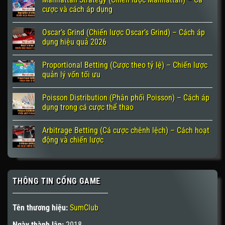
cược và cách áp dụng
Oscar’s Grind (Chiến lược Oscar’s Grind) – Cách áp
dụng hiệu quả 2026
Proportional Betting (Cược theo tỷ lệ) – Chiến lược
quản lý vốn tối ưu
Poisson Distribution (Phân phối Poisson) – Cách áp
dụng trong cá cược thể thao
Arbitrage Betting (Cá cược chênh lệch) – Cách hoạt
động và chiến lược
THÔNG TIN CỔNG GAME
Tên thương hiệu:
SumClub
Ngày thành lập:
2018