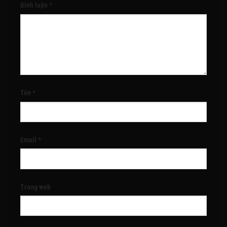
Bình luận
*
Tên
*
Email
*
Trang web