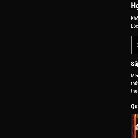
Họ
Khô
Lốc
Sắ
Mẹo
thứ
the
Qu