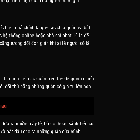
nh đặt tiền hiệu quả của người tham gia.
 hiệu quả chính là quy tắc chia quân và bắt
c hệ thống online hoặc nhà cái phát 10 lá để
cũng tương đối đơn giản khi ai là người có lá
h là đánh hết các quân trên tay để giành chiến
bởi đối thủ bằng những quân có giá trị lớn hơn.
iàu
 đưa ra những cây lẻ, bộ đôi hoặc sảnh tiến có
thủ và bắt đầu cho ra những quân của mình.