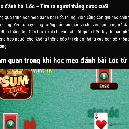
o đánh bài Lốc – Tìm ra người thắng cược cuối
ng quá trình học mẹo đánh bài Lốc thì hội viên cũng cần ghi nhớ chín
i cùng. Yếu tố này cũng tương đối đơn giản vì chỉ cần bạn là người đầu
 định thắng lợi. Cần lưu ý khi chỉ còn lại một quân trên tay thì bạn ph
ờng hợp người chơi không thông báo thì chiến thắng của bạn sẽ khôn
ởng.
m quan trọng khi học mẹo đánh bài Lốc từ