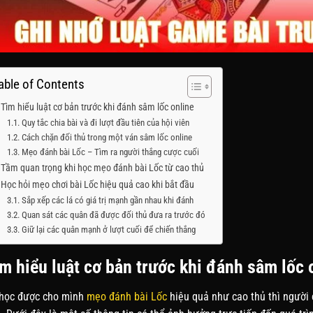
able of Contents
Tìm hiểu luật cơ bản trước khi đánh sâm lốc online
Quy tắc chia bài và đi lượt đầu tiên của hội viên
Cách chặn đối thủ trong một ván sâm lốc online
Mẹo đánh bài Lốc – Tìm ra người thắng cược cuối
Tầm quan trọng khi học mẹo đánh bài Lốc từ cao thủ
Học hỏi mẹo chơi bài Lốc hiệu quả cao khi bắt đầu
Sắp xếp các lá có giá trị mạnh gần nhau khi đánh
Quan sát các quân đã được đối thủ đưa ra trước đó
Giữ lại các quân mạnh ở lượt cuối để chiến thắng
m hiểu luật cơ bản trước khi đánh sâm lốc 
học được cho mình
mẹo đánh bài Lốc
hiệu quả như cao thủ thì người 