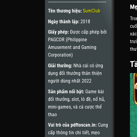
Mẹ
Tên thương hiệu:
SumClub
Tro
Ngày thành lập:
2018
cuố
Giấy phép:
Được cấp phép bởi
xác
PAGCOR (Philippine
trư
Amusement and Gaming
thư
Corporation)
Tầ
Giải thưởng:
Nhà cái có ứng
dụng đổi thưởng thân thiện
người dùng nhất 2022
Sản phẩm nổi bật:
Game bài
đổi thưởng, slot, lô đề, nổ hũ,
mini-games, và cá cược thể
thao
Vai trò của pdftoscan.in:
Cung
cấp thông tin chi tiết, mẹo