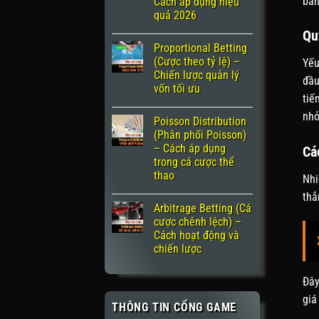
bản
Cách áp dụng hiệu
quả 2026
Qu
Proportional Betting
(Cược theo tỷ lệ) –
Yếu
Chiến lược quản lý
đầu
vốn tối ưu
tiế
nhỏ
Poisson Distribution
(Phân phối Poisson)
– Cách áp dụng
Cá
trong cá cược thể
thao
Nhi
thắ
Arbitrage Betting (Cá
cược chênh lệch) –
Cách hoạt động và
chiến lược
Đây
giá
THÔNG TIN CỔNG GAME