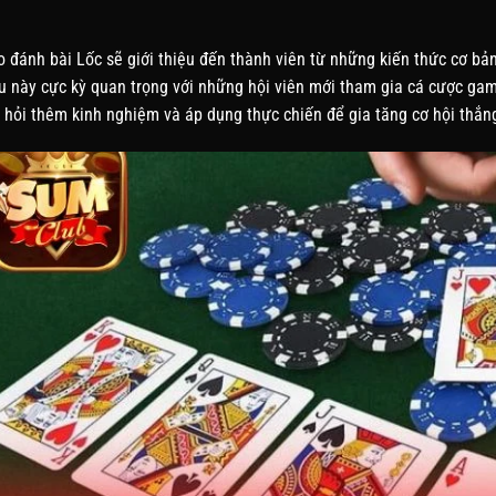
 đánh bài Lốc sẽ giới thiệu đến thành viên từ những kiến thức cơ bản
u này cực kỳ quan trọng với những hội viên mới tham gia cá cược gam
 hỏi thêm kinh nghiệm và áp dụng thực chiến để gia tăng cơ hội thắn