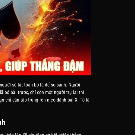
người sẽ lật toàn bộ lá để so sánh. Người
bỏ bài trước, chỉ còn một người trụ lại thì
ạn chỉ cần tập trung rèn mẹo đánh bài Xì Tố là
nh