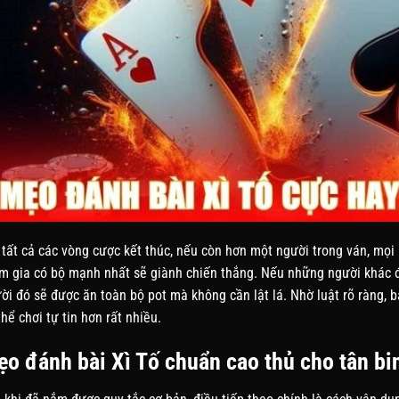
 tất cả các vòng cược kết thúc, nếu còn hơn một người trong ván, mọi 
m gia có bộ mạnh nhất sẽ giành chiến thắng. Nếu những người khác đã 
ời đó sẽ được ăn toàn bộ pot mà không cần lật lá. Nhờ luật rõ ràng, b
thể chơi tự tin hơn rất nhiều.
o đánh bài Xì Tố chuẩn cao thủ cho tân bi