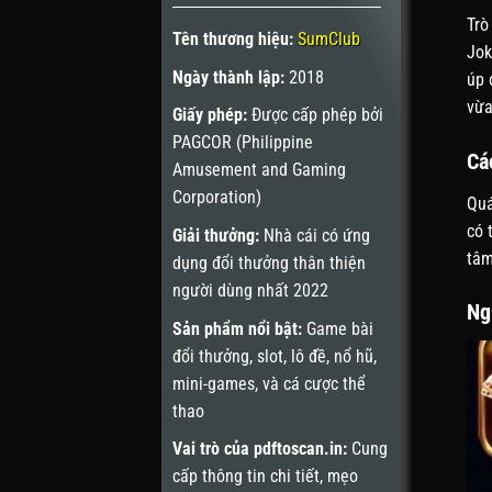
Trò
Tên thương hiệu:
SumClub
Jok
Ngày thành lập:
2018
úp 
vừa
Giấy phép:
Được cấp phép bởi
PAGCOR (Philippine
Cá
Amusement and Gaming
Corporation)
Quá
có 
Giải thưởng:
Nhà cái có ứng
tâm
dụng đổi thưởng thân thiện
người dùng nhất 2022
Ng
Sản phẩm nổi bật:
Game bài
đổi thưởng, slot, lô đề, nổ hũ,
mini-games, và cá cược thể
thao
Vai trò của pdftoscan.in:
Cung
cấp thông tin chi tiết, mẹo