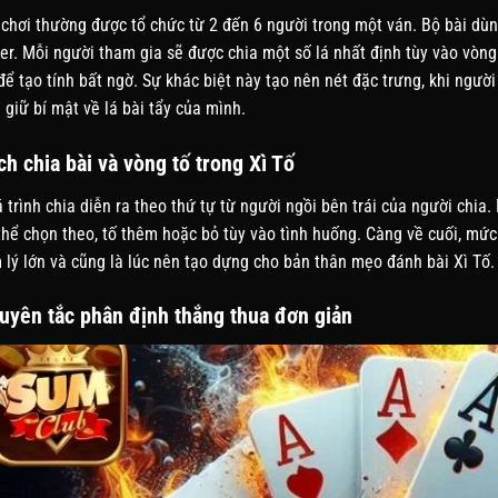
 chơi thường được tổ chức từ 2 đến 6 người trong một ván. Bộ bài dùng
er. Mỗi người tham gia sẽ được chia một số lá nhất định tùy vào vòng 
để tạo tính bất ngờ. Sự khác biệt này tạo nên nét đặc trưng, khi người
 giữ bí mật về lá bài tẩy của mình.
ch chia bài và vòng tố trong Xì Tố
 trình chia diễn ra theo thứ tự từ người ngồi bên trái của người chia
thể chọn theo, tố thêm hoặc bỏ tùy vào tình huống. Càng về cuối, mức
 lý lớn và cũng là lúc nên tạo dựng cho bản thân mẹo đánh bài Xì Tố
uyên tắc phân định thắng thua đơn giản