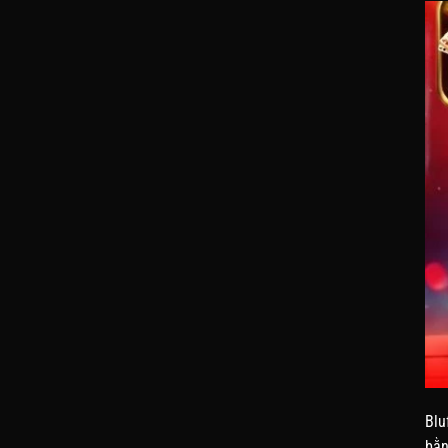
Blu
bằn