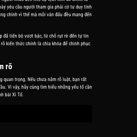
này yêu cầu người tham gia phải có tư duy tính
 Cũng chính vì thế mà mỗi ván đấu đều mang đến
 đã tiến bộ vượt bậc, từ chỗ rụt rè đến tự tin
 rõ kiến thức chính là chìa khóa để chinh phục
m rõ
ng quan trọng. Nếu chưa nắm rõ luật, bạn rất
ầu. Vì vậy, hãy cùng tìm hiểu những yếu tố cần
h bài Xì Tố.