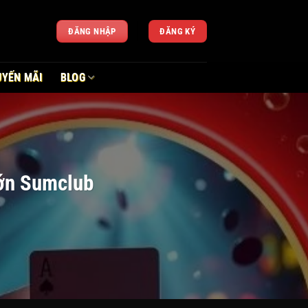
ĐĂNG NHẬP
ĐĂNG KÝ
UYẾN MÃI
BLOG
Lớn Sumclub