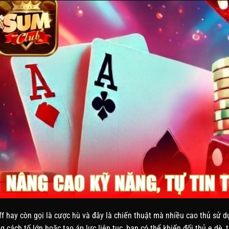
ff hay còn gọi là cược hù và đây là chiến thuật mà nhiều cao thủ sử 
g cách tố lớn hoặc tạo áp lực liên tục, bạn có thể khiến đối thủ e dè, 