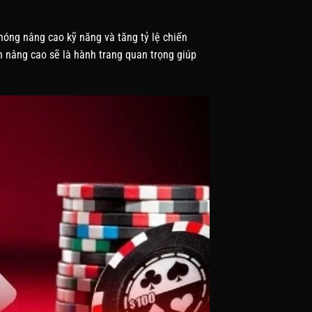
óng nâng cao kỹ năng và tăng tỷ lệ chiến
ến nâng cao sẽ là hành trang quan trọng giúp