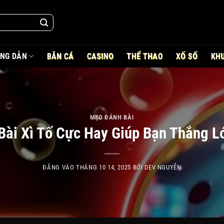
NG DẪN
BẮN CÁ
CASINO
THỂ THAO
XỐ SỐ
KH
MẸO ĐÁNH BÀI
ài Xì Tố Cực Hay Giúp Bạn Thắng 
ĐĂNG VÀO
THÁNG 10 14, 2025
BỞI
DEV NGUYỄN