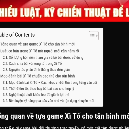
able of Contents
Tổng quan về tựa game Xì Tố cho tân binh mới
Luật cơ bản trong Xì Tố mà người mới cần nắm rõ
Số lượng hội viên tham gia và bộ bài được sử dụng
Cách chia bài và vòng tố trong Xì Tố
Nguyên tắc phân định thắng thua đơn giản
Mẹo đánh bài Xì Tố chuẩn cao thủ cho tân binh
Mẹo đánh bài Xì Tố – Cách đọc vị đối thủ trong từng ván bài
Thời điểm tố, theo hay bỏ bài sao cho hợp lý
Nghệ thuật bluff khéo léo để giành lợi thế
Rèn luyện kỹ năng qua các ván nhỏ và tận dụng khuyến mãi
ng quan về tựa game Xì Tố cho tân binh mớ
ng thế giới game bài đổi thưởng trực tuyến, có một cái tên được nhiều