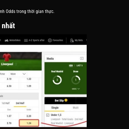
ánh Odds trong thời gian thực.
 nhất