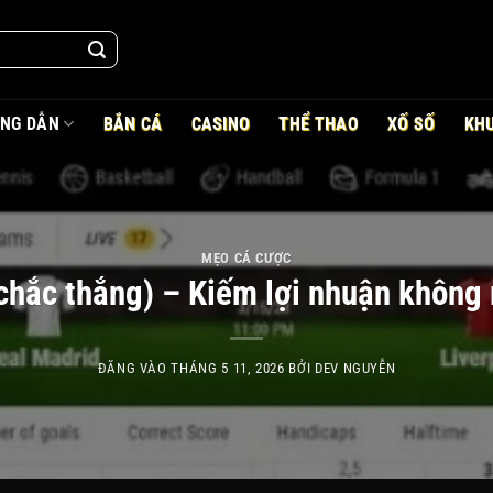
NG DẪN
BẮN CÁ
CASINO
THỂ THAO
XỐ SỐ
KH
MẸO CÁ CƯỢC
chắc thắng) – Kiếm lợi nhuận không r
ĐĂNG VÀO
THÁNG 5 11, 2026
BỞI
DEV NGUYỄN