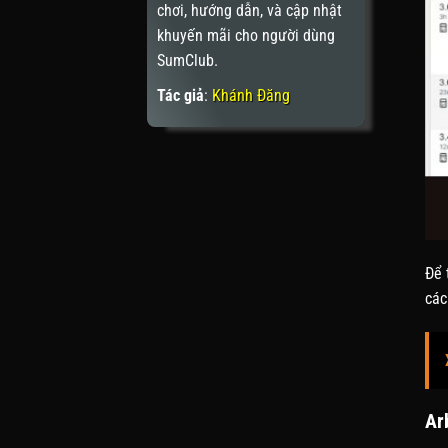
chơi, hướng dẫn, và cập nhật
khuyến mãi cho người dùng
SumClub.
Tác giả
:
Khánh Đăng
Để 
các
Arb