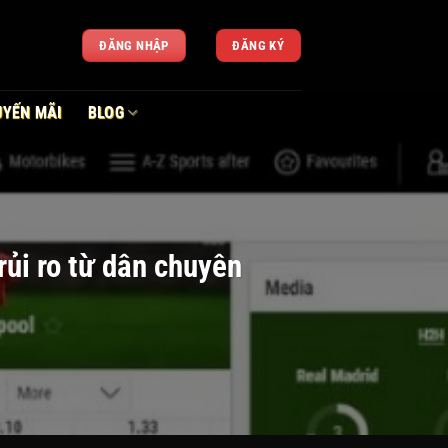
ĐĂNG NHẬP
ĐĂNG KÝ
UYẾN MÃI
BLOG
ủi ro từ dân chuyên