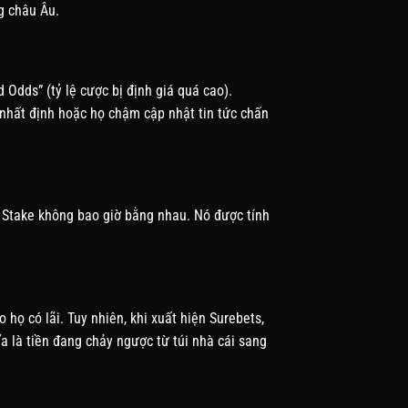
ng châu Âu.
d Odds” (tỷ lệ cược bị định giá quá cao).
nhất định hoặc họ chậm cập nhật tin tức chấn
Stake không bao giờ bằng nhau. Nó được tính
ọ có lãi. Tuy nhiên, khi xuất hiện Surebets,
ĩa là tiền đang chảy ngược từ túi nhà cái sang