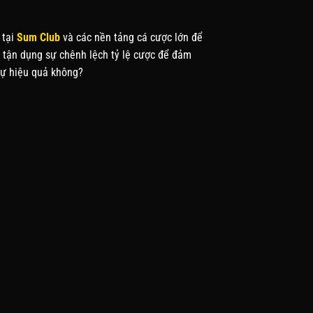
 tại
Sum Club
và các nền tảng cá cược lớn để
i tận dụng sự chênh lệch tỷ lệ cược để đảm
sự hiệu quả không?