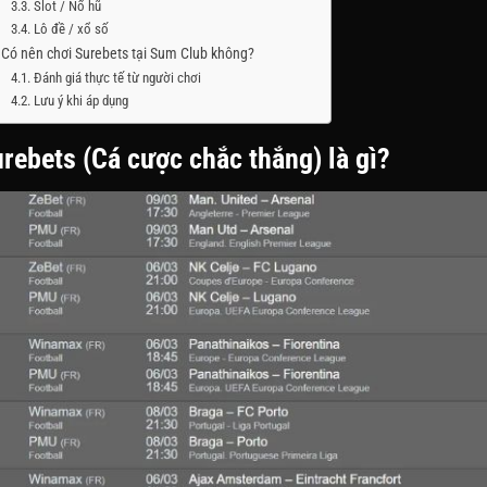
Slot / Nổ hũ
Lô đề / xổ số
Có nên chơi Surebets tại Sum Club không?
Đánh giá thực tế từ người chơi
Lưu ý khi áp dụng
rebets (Cá cược chắc thắng) là gì?