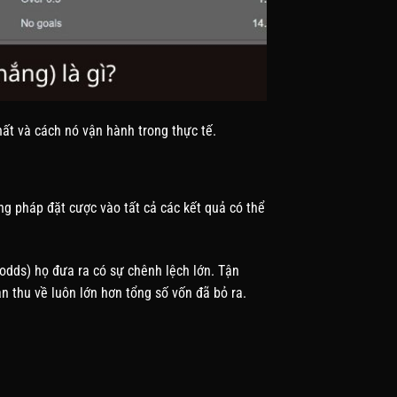
ất và cách nó vận hành trong thực tế.
ng pháp đặt cược vào tất cả các kết quả có thể
 (odds) họ đưa ra có sự chênh lệch lớn. Tận
n thu về luôn lớn hơn tổng số vốn đã bỏ ra.