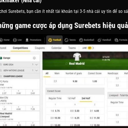
okmaker (Nhà cái)
chơi Surebets, bạn cần ít nhất tài khoản tại 3-5 nhà cái uy tín để so s
ững game cược áp dụng Surebets hiệu quả