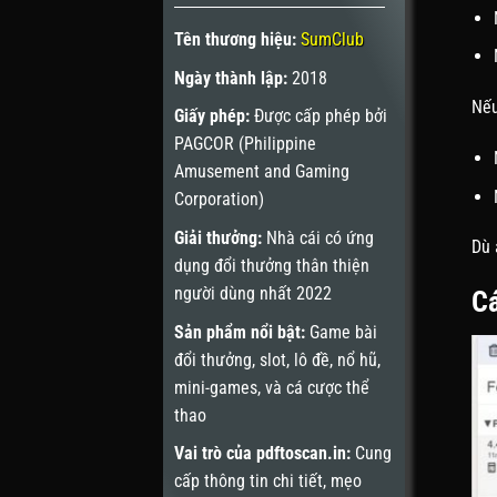
Tên thương hiệu:
SumClub
Ngày thành lập:
2018
Nếu
Giấy phép:
Được cấp phép bởi
PAGCOR (Philippine
Amusement and Gaming
Corporation)
Giải thưởng:
Nhà cái có ứng
Dù 
dụng đổi thưởng thân thiện
người dùng nhất 2022
Cá
Sản phẩm nổi bật:
Game bài
đổi thưởng, slot, lô đề, nổ hũ,
mini-games, và cá cược thể
thao
Vai trò của pdftoscan.in:
Cung
cấp thông tin chi tiết, mẹo