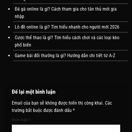
Đá gà online là gì? Cách tham gia cho tân thủ mới gia
nhập
Lô đề online là gì? Tìm hiểu nhanh cho người mới 2026
Cược thể thao là gì? Tìm hiểu cách chơi và các loại kèo
phổ biến
Game bài đổi thưởng là gì? Hướng dẫn chi tiết từ A-Z
Để lại một bình luận
Email của bạn sẽ không được hiển thị công khai.
Các
trường bắt buộc được đánh dấu
*
Bình luận
*