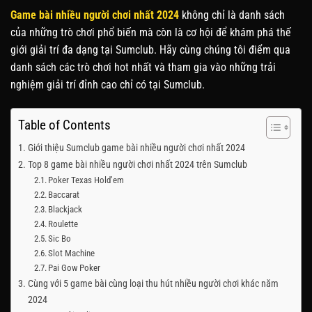
Game bài nhiều người chơi nhất 2024
không chỉ là danh sách
của những trò chơi phổ biến mà còn là cơ hội để khám phá thế
giới giải trí đa dạng tại Sumclub. Hãy cùng chúng tôi điểm qua
danh sách các trò chơi hot nhất và tham gia vào những trải
nghiệm giải trí đỉnh cao chỉ có tại Sumclub.
Table of Contents
Giới thiệu Sumclub game bài nhiều người chơi nhất 2024
Top 8 game bài nhiều người chơi nhất 2024 trên Sumclub
Poker Texas Hold’em
Baccarat
Blackjack
Roulette
Sic Bo
Slot Machine
Pai Gow Poker
Cùng với 5 game bài cùng loại thu hút nhiều người chơi khác năm
2024