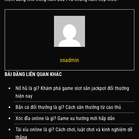
osadmin
BÀI ĐĂNG LIÊN QUAN KHÁC
Nổ hũ là gì? Khám phá game slot sắn jackpot đổi thưởng
hiện nay
Bắn cá đổi thưởng là gì? Cách săn thưởng từ cao thủ
Xóc đĩa online là gì? Game xu hướng mới hấp dẫn
Tài xỉu online là gì? Cách chơi, luật chơi và kinh nghiệm dễ
thắng