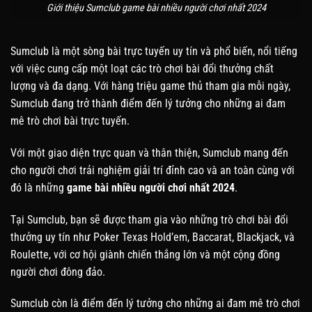
Giới thiệu Sumclub game bài nhiều người chơi nhất 2024
Sumclub là một sòng bài trực tuyến uy tín và phổ biến, nổi tiếng
với việc cung cấp một loạt các trò chơi bài đổi thưởng chất
lượng và đa dạng. Với hàng triệu game thủ tham gia mỗi ngày,
Sumclub đang trở thành điểm đến lý tưởng cho những ai đam
mê trò chơi bài trực tuyến.
Với một giao diện trực quan và thân thiện, Sumclub mang đến
cho người chơi trải nghiệm giải trí đỉnh cao và an toàn cùng với
đó là những
game bài nhiều người chơi nhất 2024
.
Tại Sumclub, bạn sẽ được tham gia vào những trò chơi bài đổi
thưởng uy tín như Poker Texas Hold’em, Baccarat, Blackjack, và
Roulette, với cơ hội giành chiến thắng lớn và một cộng đồng
người chơi đông đảo.
Sumclub còn là điểm đến lý tưởng cho những ai đam mê trò chơi