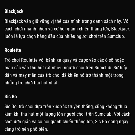
Blackjack
Blackjack vẫn giữ vững vị thế của mình trong danh sách này. Với
cách chơi nhanh nhẹn và cơ hội giành chiến thắng lớn, Blackjack
luôn là lựa chọn hàng đầu của nhiều người chơi trên Sumclub.
Roulette
Trò chơi Roulette với bánh xe quay và cược vào các ô số hoặc
màu sắc vẫn thu hút rất nhiều người chơi trên Sumclub. Sự hấp
dẫn và may mắn của trò chơi đã khiến nó trở thành một trong
những trò chơi bài hot nhất.
Sic Bo
Sic Bo, trò chơi dựa trên xúc xắc truyền thống, cũng không thua
kém khi thu hút một lượng lớn người chơi trên Sumclub. Với cách
chơi đơn giản và cơ hội giành chiến thắng lớn, Sic Bo đang ngày
càng trở nên phổ biến.