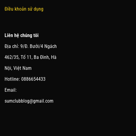
Điều khoản sử dụng
Liên hệ chúng tôi
Địa chỉ: 9/Đ. Bưởi/4 Ngách
462/35, Tổ 11, Ba Đình, Hà
Nội, Việt Nam
Hotline: 0886654433
Email:
sumclubblog@gmail.com