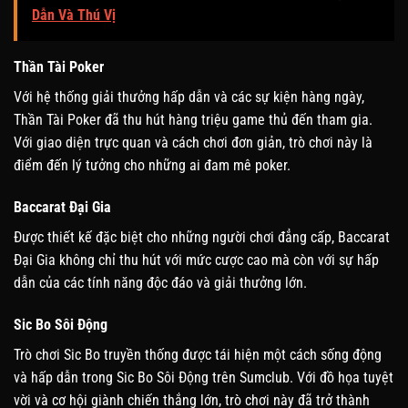
Dẫn Và Thú Vị
Thần Tài Poker
Với hệ thống giải thưởng hấp dẫn và các sự kiện hàng ngày,
Thần Tài Poker đã thu hút hàng triệu game thủ đến tham gia.
Với giao diện trực quan và cách chơi đơn giản, trò chơi này là
điểm đến lý tưởng cho những ai đam mê poker.
Baccarat Đại Gia
Được thiết kế đặc biệt cho những người chơi đẳng cấp, Baccarat
Đại Gia không chỉ thu hút với mức cược cao mà còn với sự hấp
dẫn của các tính năng độc đáo và giải thưởng lớn.
Sic Bo Sôi Động
Trò chơi Sic Bo truyền thống được tái hiện một cách sống động
và hấp dẫn trong Sic Bo Sôi Động trên Sumclub. Với đồ họa tuyệt
vời và cơ hội giành chiến thắng lớn, trò chơi này đã trở thành