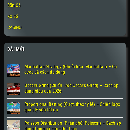
Bắn Cá
Xố Số
CASINO
BÀI MỚI
Manhattan Strategy (Chiến lược Manhattan) – Cá
cược và cách áp dụng
Oscar’s Grind (Chiến lược Oscar’s Grind) – Cách áp
dụng hiệu quả 2026
Proportional Betting (Cược theo tỷ lệ) – Chiến lược
quản lý vốn tối ưu
Poisson Distribution (Phân phối Poisson) – Cách áp
dụng trong cá cược thể thao