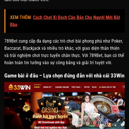
XEM THÊM
Cách Chơi Xì Dách Căn Bản Cho Người Mới Bắt
Đầu
789Bet cung cấp đa dạng các trò chơi bài phong phú như Poker,
Baccarat, Blackjack và nhiều trò khác, với giao diện thân thiện
và trải nghiệm chơi trực tuyến chân thực. Với 789Bet, bạn có thể
hoàn toàn tin tưởng vào sự công bằng và giải trí tuyệt vời.
Game bài ở đâu – Lựa chọn đúng đắn với nhà cái 33Win