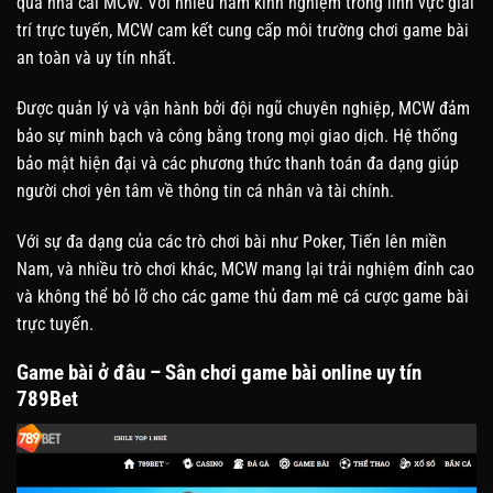
qua nhà cái MCW. Với nhiều năm kinh nghiệm trong lĩnh vực giải
trí trực tuyến, MCW cam kết cung cấp môi trường chơi game bài
an toàn và uy tín nhất.
Được quản lý và vận hành bởi đội ngũ chuyên nghiệp, MCW đảm
bảo sự minh bạch và công bằng trong mọi giao dịch. Hệ thống
bảo mật hiện đại và các phương thức thanh toán đa dạng giúp
người chơi yên tâm về thông tin cá nhân và tài chính.
Với sự đa dạng của các trò chơi bài như Poker, Tiến lên miền
Nam, và nhiều trò chơi khác, MCW mang lại trải nghiệm đỉnh cao
và không thể bỏ lỡ cho các game thủ đam mê cá cược game bài
trực tuyến.
Game bài ở đâu – Sân chơi game bài online uy tín
789Bet