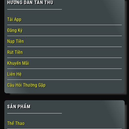
HƯỚNG DẪN TÂN THỦ
Tải App
Đăng Ký
Nạp Tiền
Rút Tiền
Khuyến Mãi
Liên Hệ
Câu Hỏi Thường Gặp
SẢN PHẨM
Thể Thao