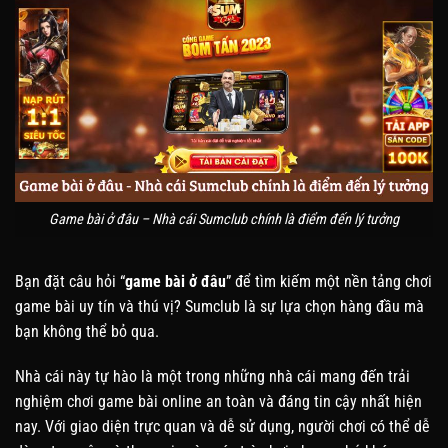
Game bài ở đâu – Nhà cái Sumclub chính là điểm đến lý tưởng
Bạn đặt câu hỏi “
game bài ở đâu
” để tìm kiếm một nền tảng chơi
game bài uy tín và thú vị? Sumclub là sự lựa chọn hàng đầu mà
bạn không thể bỏ qua.
Nhà cái này tự hào là một trong những nhà cái mang đến trải
nghiệm chơi game bài online an toàn và đáng tin cậy nhất hiện
nay. Với giao diện trực quan và dễ sử dụng, người chơi có thể dễ