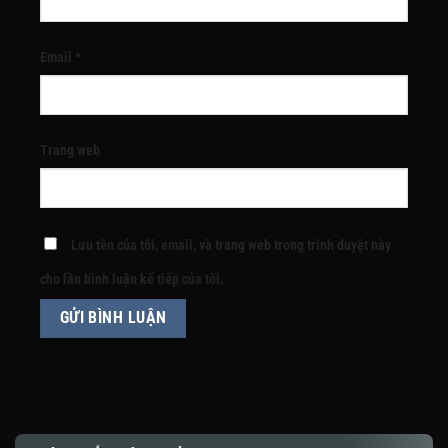
Email
*
Trang web
Lưu tên của tôi, email, và trang web trong trình duyệt này
cho lần bình luận kế tiếp của tôi.