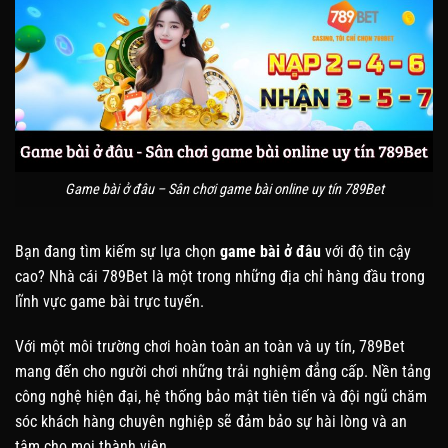
Game bài ở đâu – Sân chơi game bài online uy tín 789Bet
Bạn đang tìm kiếm sự lựa chọn
game bài ở đâu
với độ tin cậy
cao? Nhà cái 789Bet là một trong những địa chỉ hàng đầu trong
lĩnh vực game bài trực tuyến.
Với một môi trường chơi hoàn toàn an toàn và uy tín, 789Bet
mang đến cho người chơi những trải nghiệm đẳng cấp. Nền tảng
công nghệ hiện đại, hệ thống bảo mật tiên tiến và đội ngũ chăm
sóc khách hàng chuyên nghiệp sẽ đảm bảo sự hài lòng và an
tâm cho mọi thành viên.