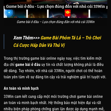
Game bài ở đâu – Lựa chọn đúng đắn với nhà cái 33Win
Xem Thêm>>>
Game Bài Phỏm Tá Lả – Trò Chơi
Cá Cược Hấp Dẫn Và Thú Vị
Trong thị trường game bài online ngày nay, việc tìm kiếm một
địa chỉ
game bài ở đâu
uy tín và chất lượng không phải là điều
dễ dàng. Tuy nhiên, với nhà cái 33Win, người chơi có thể hoàn
toàn yên tâm về sự đáng tin cậy và trải nghiệm giải trí tuyệt vời.
An toàn và minh bạch
33Win cam kết cung cấp một môi trường chơi game bài online
an toàn và minh bạch nhất. Hệ thống bảo mật hiện đại và rất
nhiều biện pháp phòng chống gian lận được áp dụng mạnh mẽ,