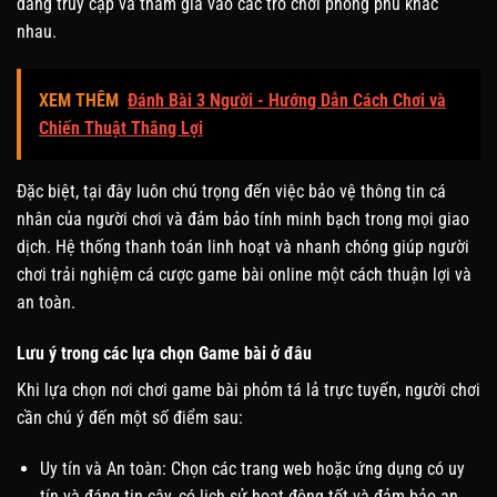
dàng truy cập và tham gia vào các trò chơi phong phú khác
nhau.
XEM THÊM
Đánh Bài 3 Người - Hướng Dẫn Cách Chơi và
Chiến Thuật Thắng Lợi
Đặc biệt, tại đây luôn chú trọng đến việc bảo vệ thông tin cá
nhân của người chơi và đảm bảo tính minh bạch trong mọi giao
dịch. Hệ thống thanh toán linh hoạt và nhanh chóng giúp người
chơi trải nghiệm cá cược game bài online một cách thuận lợi và
an toàn.
Lưu ý trong các lựa chọn Game bài ở đâu
Khi lựa chọn nơi chơi game bài phỏm tá lả trực tuyến, người chơi
cần chú ý đến một số điểm sau:
Uy tín và An toàn: Chọn các trang web hoặc ứng dụng có uy
tín và đáng tin cậy, có lịch sử hoạt động tốt và đảm bảo an