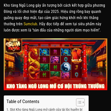
Kho tàng Ngũ Long gây ấn tượng bởi cách kết hợp giữa phương
Đông và lối chơi hiện đại của 2025. Hiệu ứng rồng bay quanh
guồng quay đẹp mắt, tạo cảm giác hứng khởi mỗi khi thắng
thưởng trên
Sumclub
. Hãy đọc tiếp để xem tại siêu phẩm này
luôn được xem là “sàn đấu của những người dám mạo hiểm”.
Table of Contents
Slot Kho tàng Ngũ Long mở cánh cửa tài lộc huyền bí