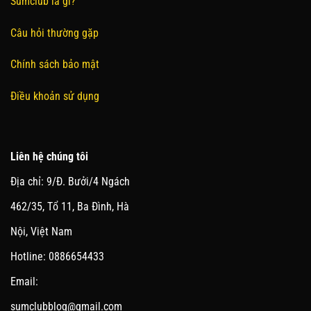
Sumclub là gì?
Câu hỏi thường gặp
Chính sách bảo mật
Điều khoản sử dụng
Liên hệ chúng tôi
Địa chỉ: 9/Đ. Bưởi/4 Ngách
462/35, Tổ 11, Ba Đình, Hà
Nội, Việt Nam
Hotline: 0886654433
Email:
sumclubblog@gmail.com