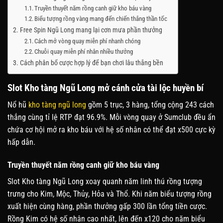
Truyền thuyết năm rồng canh giữ kho báu vàng
Biểu tượng rồng vàng mang đến chiến thắng thần tốc
Free Spin Ngũ Long mang lại cơn mưa phần thưởng
Cách mở vòng quay miễn phí nhanh chóng
Chuỗi quay miễn phí nhân nhiều thưởng
Cách phân bổ cược hợp lý để bạn chơi lâu thắng bền
Slot Kho tàng Ngũ Long mở cánh cửa tài lộc huyền bí
Nổ hũ
kho tàng ngũ long
gồm 5 trục, 3 hàng, tổng cộng 243 cách
thắng cùng tỉ lệ RTP đạt 96.9%. Mỗi vòng quay ở Sumclub đều ẩn
chứa cơ hội mở ra kho báu với hệ số nhân có thể đạt x500 cực kỳ
hấp dẫn.
Truyền thuyết năm rồng canh giữ kho báu vàng
Slot Kho tàng Ngũ Long xoay quanh năm linh thú rồng tượng
trưng cho Kim, Mộc, Thủy, Hỏa và Thổ. Khi năm biểu tượng rồng
xuất hiện cùng hàng, phần thưởng gấp 300 lần tổng tiền cược.
Rồng Kim có hệ số nhân cao nhất, lên đến x120 cho năm biểu