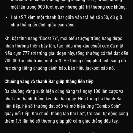
một lần trong 900 lượt quay nhưng giá trị thưởng cực khủng.
Hai số 7 kèm một thanh Bar giữa vẫn trả hệ số x50, đủ giữ
nhịp thắng ổn định giữa các vòng.
Khi bật tính năng “Boost 7x”, mọi biểu tượng trùng hàng được
nhân thưởng thêm bảy lần, tạo hiệu ứng xâu chuỗi cực đã mắt.
Nếu cụm 777 rơi trúng giai đoạn này, tổng thưởng có thể đạt đến
700.000 xu chỉ trong một lượt. Hệ thống cũng phát ánh sáng đỏ
rực cùng tiếng chuông cảnh báo, báo hiệu jackpot sắp nổ.
Chuông vàng và thanh Bar giúp thắng liên tiếp
Ba chuông vàng xuất hiện cùng hàng trả ngay 100 lần cược và
phát âm thanh thắng kéo dài hai giây. Nếu trùng ba thanh Bar
liên tiếp, hệ số thưởng đạt x60 và mở hiệu ứng “Combo Spin”
quay nối tiếp. Khi chuỗi thắng lặp hai lượt, trò chơi tự động cộng
thêm 1.5 lần hệ số thưởng giúp giữ cảm giác thắng đều tay.