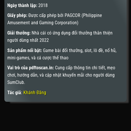
Ngày thành lập:
2018
Giấy phép:
Được cấp phép bởi PAGCOR (Philippine
Amusement and Gaming Corporation)
Giải thưởng:
Nhà cái có ứng dụng đổi thưởng thân thiện
người dùng nhất 2022
Sản phẩm nổi bật:
Game bài đổi thưởng, slot, lô đề, nổ hũ,
mini-games, và cá cược thể thao
Vai trò của pdftoscan.in:
Cung cấp thông tin chi tiết, mẹo
chơi, hướng dẫn, và cập nhật khuyến mãi cho người dùng
SumClub.
Tác giả
:
Khánh Đăng