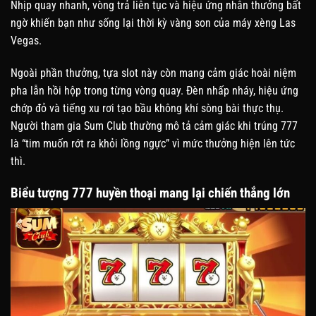
Nhịp quay nhanh, vòng trả liên tục và hiệu ứng nhân thưởng bất
ngờ khiến bạn như sống lại thời kỳ vàng son của máy xèng Las
Vegas.
Ngoài phần thưởng, tựa slot này còn mang cảm giác hoài niệm
pha lẫn hồi hộp trong từng vòng quay. Đèn nhấp nháy, hiệu ứng
chớp đỏ và tiếng xu rơi tạo bầu không khí sòng bài thực thụ.
Người tham gia Sum Club thường mô tả cảm giác khi trúng 777
là “tim muốn rớt ra khỏi lồng ngực” vì mức thưởng hiện lên tức
thì.
Biểu tượng 777 huyền thoại mang lại chiến thắng lớn