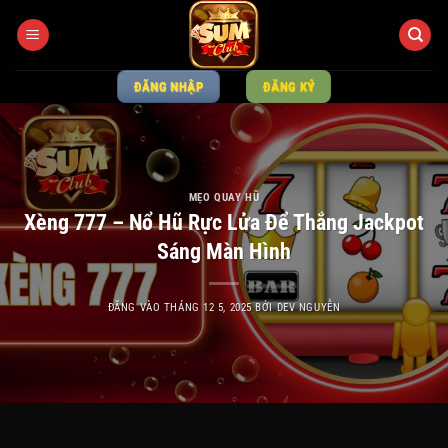
Bỏ
qua
nội
dung
ĐĂNG NHẬP
ĐĂNG KÝ
MẸO QUAY HŨ
Xèng 777 – Nổ Hũ Rực Lửa Để Thắng Jackpot
Sáng Màn Hình
ĐĂNG VÀO
THÁNG 12 5, 2025
BỞI
DEV NGUYỄN