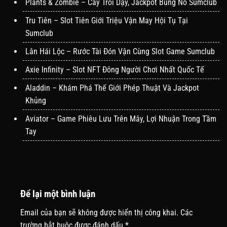
Plants & Zombie – Cây Trỗi Dậy, Jackpot Bùng Nổ Sumclub
Tru Tiên – Slot Tiên Giới Triệu Vận May Hội Tụ Tại
Sumclub
Lân Hái Lộc – Rước Tài Đón Vận Cùng Slot Game Sumclub
Axie Infinity – Slot NFT Đông Người Chơi Nhất Quốc Tế
Aladdin – Khám Phá Thế Giới Phép Thuật Và Jackpot
Khủng
Aviator – Game Phiêu Lưu Trên Mây, Lợi Nhuận Trong Tầm
Tay
Để lại một bình luận
Email của bạn sẽ không được hiển thị công khai.
Các
trường bắt buộc được đánh dấu
*